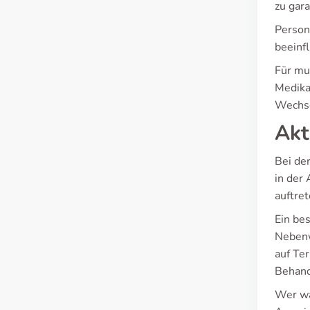
zu gar
Person
beeinf
Für mu
Medika
Wechse
Akt
Bei de
in der
auftret
Ein be
Nebenw
auf Ter
Behand
Wer wä