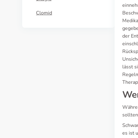
einneh
Clomid
Beschw
Medikat
gegebe
der En
einsch
Rücksp
Unsich
lässt 
Regelm
Therap
Wer
Währen
sollten
Schwang
es ist