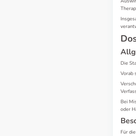
Auswir
Therap
Insges
verant
Dos
All
Die St
Vorab 
Versch
Verfas
Bei Mi
oder H
Beso
Für di