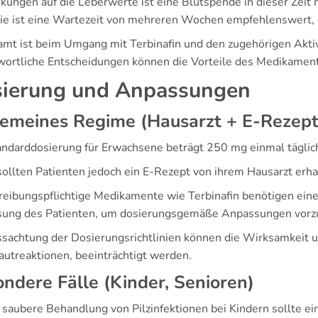
kungen auf die Leberwerte ist eine Blutspende in dieser Zeit
ie ist eine Wartezeit von mehreren Wochen empfehlenswert, da
amt ist beim Umgang mit Terbinafin und den zugehörigen Aktiv
wortliche Entscheidungen können die Vorteile des Medikament
ierung und Anpassungen
gemeines Regime (Hausarzt + E-Rezept
andarddosierung für Erwachsene beträgt 250 mg einmal täglic
sollten Patienten jedoch ein E-Rezept von ihrem Hausarzt er
reibungspflichtige Medikamente wie Terbinafin benötigen eine
sung des Patienten, um dosierungsgemäße Anpassungen vorzun
ssachtung der Dosierungsrichtlinien können die Wirksamkeit 
autreaktionen, beeinträchtigt werden.
ndere Fälle (Kinder, Senioren)
e saubere Behandlung von Pilzinfektionen bei Kindern sollte 