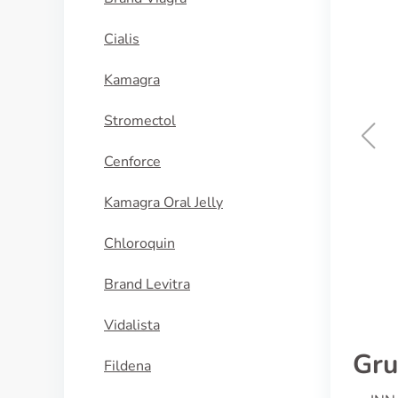
Cialis
Kamagra
Stromectol
Cenforce
Vfend
Kamagra Oral Jelly
KAUFEN
Chloroquin
Brand Levitra
Vidalista
Gru
Fildena