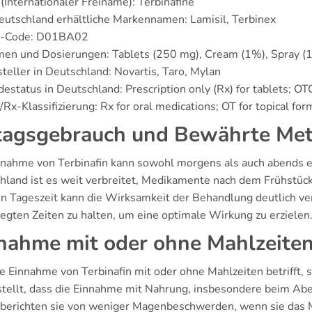
(Internationaler Freiname): Terbinafine
eutschland erhältliche Markennamen: Lamisil, Terbinex
-Code: D01BA02
men und Dosierungen: Tablets (250 mg), Cream (1%), Spray (
teller in Deutschland: Novartis, Taro, Mylan
estatus in Deutschland: Prescription only (Rx) for tablets; OTC
Rx-Klassifizierung: Rx for oral medications; OT for topical for
tagsgebrauch und Bewährte Me
nnahme von Terbinafin kann sowohl morgens als auch abends erf
hland ist es weit verbreitet, Medikamente nach dem Frühstüc
en Tageszeit kann die Wirksamkeit der Behandlung deutlich ver
legten Zeiten zu halten, um eine optimale Wirkung zu erzielen
nahme mit oder ohne Mahlzeite
e Einnahme von Terbinafin mit oder ohne Mahlzeiten betrifft, 
stellt, dass die Einnahme mit Nahrung, insbesondere beim Aben
 berichten sie von weniger Magenbeschwerden, wenn sie das