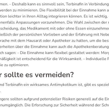
men. - Deshalb kann es sinnvoll sein, Terbinafin in Verbindu
erden zu minimieren. Die Flexibilität bei der Einnahme kann a
ion leichter in ihren Alltag integrieren können. Es ist wichti
nenfalls Anpassungen vorzunehmen. Die Wahl zwischen der 
tscheidung, das Medikament mit oder ohne Essen einzunehmen
ließlich der persönlichen Vorlieben und der Erfahrung mit Ne
rache mit dem Hausarzt oder Apotheker zu halten, um die best
erheiten über die Einnahme kann auch die Apothekenberatung
sich sagen: - Die Einnahme kann flexibel gestaltet werden: Mo
äßigkeit ist entscheidend für die Wirksamkeit. - Individuelle
ie zu optimieren.
 sollte es vermeiden?
d Terbinafin ein wirksames Antimykotikum ist, gibt es spezie
.
ere sollten aufgrund potenzieller Risiken generell auf die Ei
 unumgänglich. Die Erforschung zur Sicherheit während der Sc