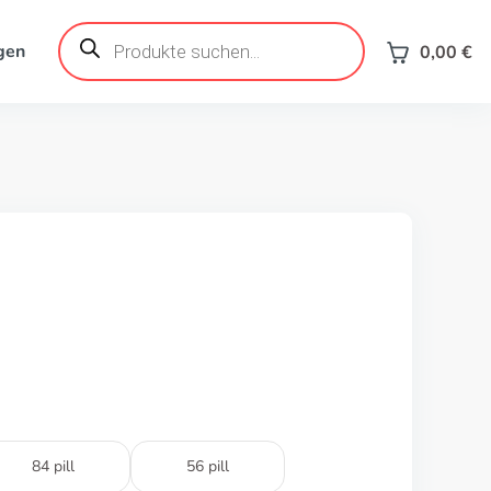
Products
search
gen
0,00
€
84 pill
56 pill