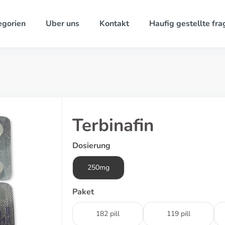
egorien
Uber uns
Kontakt
Haufig gestellte fra
Terbinafin
Dosierung
250mg
Paket
182 pill
119 pill