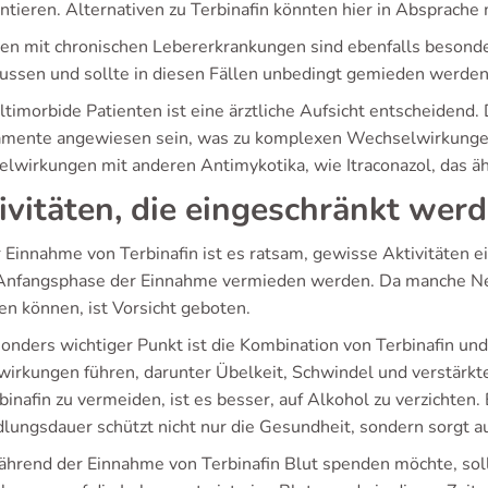
antieren. Alternativen zu Terbinafin könnten hier in Absprache
en mit chronischen Lebererkrankungen sind ebenfalls besonder
lussen und sollte in diesen Fällen unbedingt gemieden werden
ltimorbide Patienten ist eine ärztliche Aufsicht entscheidend
mente angewiesen sein, was zu komplexen Wechselwirkungen
lwirkungen mit anderen Antimykotika, wie Itraconazol, das ähn
ivitäten, die eingeschränkt werd
r Einnahme von Terbinafin ist es ratsam, gewisse Aktivitäten 
 Anfangsphase der Einnahme vermieden werden. Da manche Ne
en können, ist Vorsicht geboten.
sonders wichtiger Punkt ist die Kombination von Terbinafin und
irkungen führen, darunter Übelkeit, Schwindel und verstärkt
binafin zu vermeiden, ist es besser, auf Alkohol zu verzichten
lungsdauer schützt nicht nur die Gesundheit, sondern sorgt au
hrend der Einnahme von Terbinafin Blut spenden möchte, soll