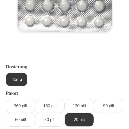
Dosierung
40mg
Paket
360 pill
180 pill
120 pill
90 pill
60 pill
30 pill
20 pill