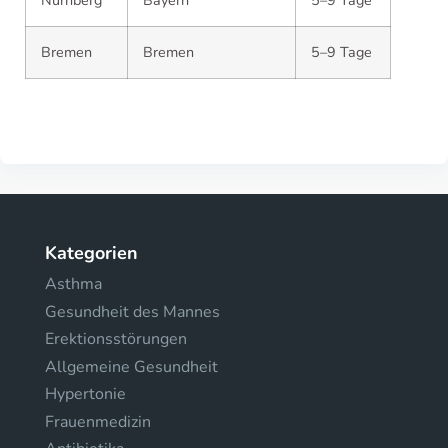
Nürnberg
Bayern
5–9 Tage
Bremen
Bremen
5–9 Tage
Kategorien
Asthma
Gesundheit des Mannes
Erektionsstörungen
Allgemeine Gesundheit
Hypertonie
Frauenmedizin