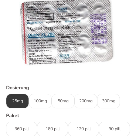
Dosierung
25mg
100mg
50mg
200mg
300mg
Paket
360 pill
180 pill
120 pill
90 pill