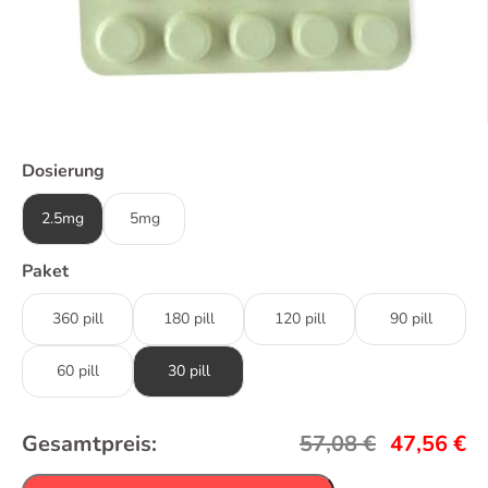
Dosierung
2.5mg
5mg
Paket
360 pill
180 pill
120 pill
90 pill
60 pill
30 pill
Gesamtpreis:
57,08
€
47,56
€