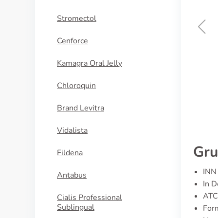
Stromectol
Cenforce
Griseofulvin
Kamagra Oral Jelly
KAUFEN
Chloroquin
Brand Levitra
Vidalista
Gru
Fildena
INN 
Antabus
In D
ATC
Cialis Professional
Sublingual
For