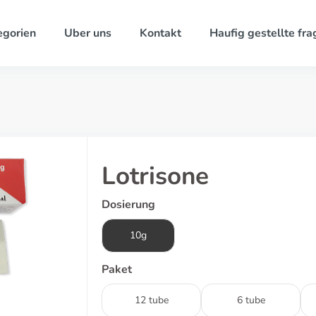
egorien
Uber uns
Kontakt
Haufig gestellte fra
Lotrisone
Dosierung
10g
Paket
12 tube
6 tube