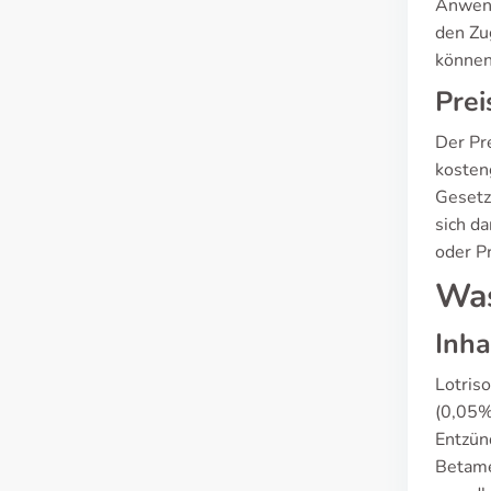
Anwend
den Zu
können
Prei
Der Pre
kosteng
Gesetz
sich da
oder P
Was
Inha
Lotris
(0,05%)
Entzün
Betame