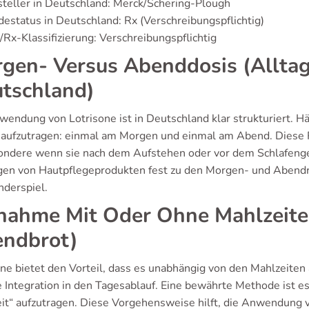
teller in Deutschland: Merck/Schering-Plough
estatus in Deutschland: Rx (Verschreibungspflichtig)
Rx-Klassifizierung: Verschreibungspflichtig
gen- Versus Abenddosis (Allta
tschland)
wendung von Lotrisone ist in Deutschland klar strukturiert. 
h aufzutragen: einmal am Morgen und einmal am Abend. Diese Rou
ondere wenn sie nach dem Aufstehen oder vor dem Schlafengeh
gen von Hautpflegeprodukten fest zu den Morgen- und Abendr
nderspiel.
nahme Mit Oder Ohne Mahlzeiten 
ndbrot)
one bietet den Vorteil, dass es unabhängig von den Mahlzeite
le Integration in den Tagesablauf. Eine bewährte Methode ist
eit“ aufzutragen. Diese Vorgehensweise hilft, die Anwendung