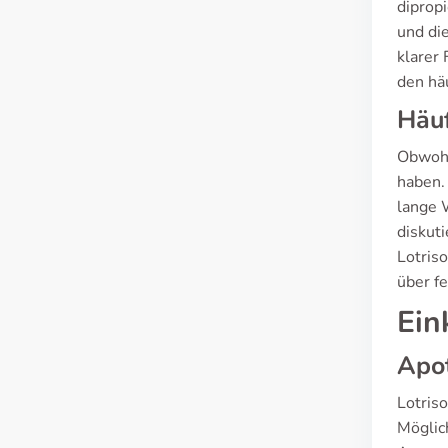
diprop
und di
klarer 
den hä
Häuf
Obwohl
haben.
lange 
diskuti
Lotris
über f
Ein
Apot
Lotris
Möglic