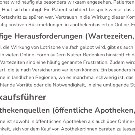
ionat wird häufig als besonders wirksam angesehen. Patienten 
e Haut sich beruhigt. Ein Patient schildert beispielsweise, d
Fortschritt zu spüren war. Vertrauen in die Wirkung dieser Kom
ufig postiven Rückmeldungen in apothekenbasierten Online-Fo
ige Herausforderungen (Wartezeiten,
 die Wirkung von Lotrisone vielfach gelobt wird, gibt es auch
 In vielen Online-Foren äußern Nutzer Bedenken hinsichtlich 
Wartezeiten sind eine häufig genannte Frustration. Zudem wir
ert, die je nach Versicherung variieren können. Ein besonders 
one in ländlichen Regionen, wo es manchmal schwierig ist, das 
ehlende Vorräte oder die Notwendigkeit, in eine umliegende St
kaufsführer
hekenquellen (öffentliche Apotheken
one ist sowohl in öffentlichen Apotheken als auch über Online
hkeit, sich vor dem Kauf von Apotheker:innen beraten zu lassen