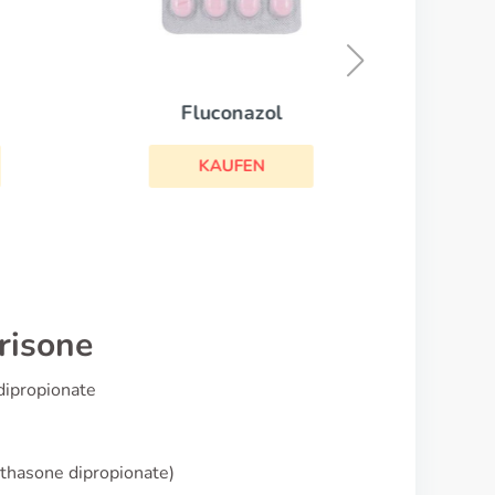
Fluconazol
KAUFEN
risone
dipropionate
thasone dipropionate)