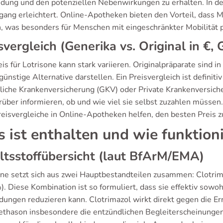
ung und den potenziellen Nebenwirkungen zu erhalten. In der R
gang erleichtert. Online-Apotheken bieten den Vorteil, dass 
, was besonders für Menschen mit eingeschränkter Mobilität pr
svergleich (Generika vs. Original in €
is für Lotrisone kann stark variieren. Originalpräparate sind in
ünstige Alternative darstellen. Ein Preisvergleich ist definit
liche Krankenversicherung (GKV) oder Private Krankenversicher
rüber informieren, ob und wie viel sie selbst zuzahlen müssen
reisvergleiche in Online-Apotheken helfen, den besten Preis z
 ist enthalten und wie funktioni
ltsstoffübersicht (laut BfArM/EMA)
one setzt sich aus zwei Hauptbestandteilen zusammen: Clotr
. Diese Kombination ist so formuliert, dass sie effektiv sowo
dungen reduzieren kann. Clotrimazol wirkt direkt gegen die Er
thason insbesondere die entzündlichen Begleiterscheinungen l