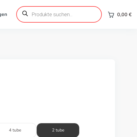
Products
search
gen
0,00
€
4 tube
2 tube