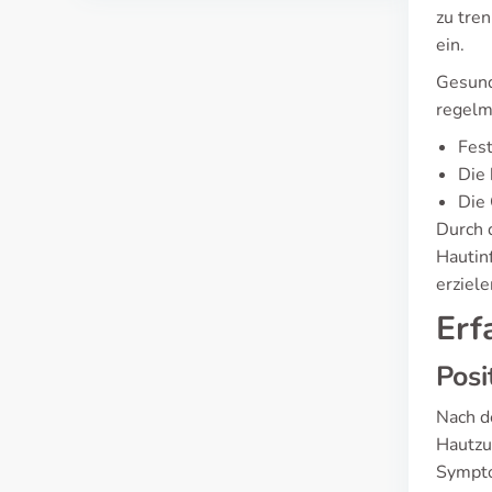
zu tre
ein.
Gesund
regelm
Fest
Die 
Die 
Durch d
Hautin
erziel
Erf
Posi
Nach d
Hautzu
Sympto