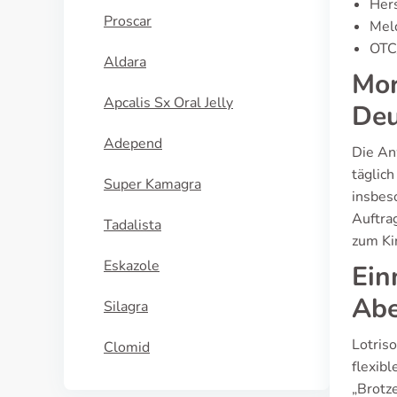
Hers
Proscar
Meld
OTC/
Aldara
Mor
Apcalis Sx Oral Jelly
Deu
Adepend
Die An
täglic
Super Kamagra
insbes
Auftra
Tadalista
zum Ki
Eskazole
Ein
Abe
Silagra
Lotris
Clomid
flexib
„Brotz