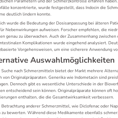
dlichen Parametern und der Schmerzkontrolle erfahren haben. I
fälle konzentrierte, wurde festgestellt, dass Indocin die Sch
me deutlich lindern konnte.
lich wurde die Bedeutung der Dosisanpassung bei älteren Pati
 für Nebenwirkungen aufweisen. Forscher empfehlen, die niedr
ten genau zu überwachen. Auch der Zusammenhang zwischen d
intestinalen Komplikationen wurde eingehend analysiert. De
zbasierte Vorgehensweisen, um eine sicherere Anwendung von
ernative Auswahlmöglichkeiten
r Suche nach Schmerzmitteln bietet der Markt mehrere Alterna
h von Originalpräparaten. Generika wie Indometacin sind preisl
gen. Dennoch gibt es wesentliche Unterschiede in der Bioverfü
ten entscheidend sein können. Originalpräparate können oft ho
ierungen enthalten, die die Gesamtwirksamkeit verbessern.
r Betrachtung anderer Schmerzmittel, wie Diclofenac oder Napr
n zu bewerten. Während diese Medikamente ebenfalls schmerz