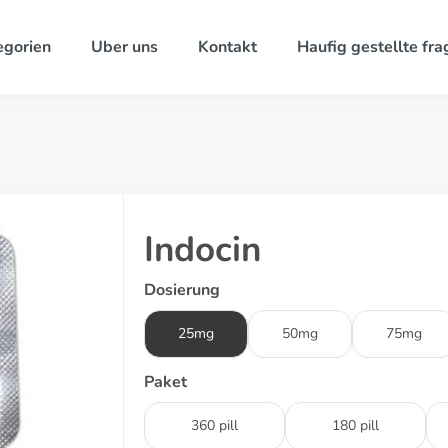
egorien
Uber uns
Kontakt
Haufig gestellte fra
Indocin
Dosierung
25mg
50mg
75mg
Paket
360 pill
180 pill