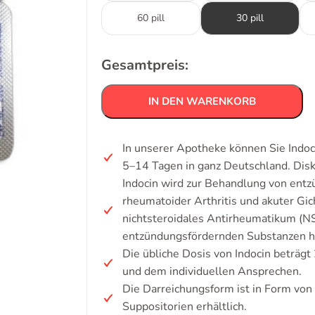
60 pill
30 pill
Gesamtpreis:
IN DEN WARENKORB
In unserer Apotheke können Sie Indoc
5–14 Tagen in ganz Deutschland. Dis
Indocin wird zur Behandlung von entz
rheumatoider Arthritis und akuter Gi
nichtsteroidales Antirheumatikum (NS
entzündungsfördernden Substanzen 
Die übliche Dosis von Indocin beträg
und dem individuellen Ansprechen.
Die Darreichungsform ist in Form von 
Suppositorien erhältlich.