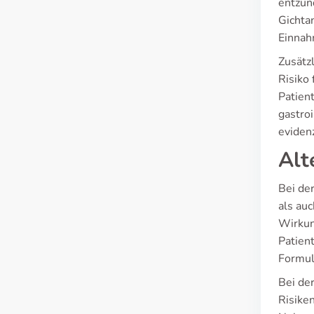
entzün
Gichtan
Einnah
Zusätz
Risiko
Patien
gastro
eviden
Alt
Bei de
als auc
Wirkun
Patien
Formul
Bei de
Risike