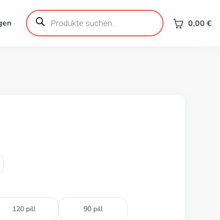
Products
search
gen
0,00
€
120 pill
90 pill