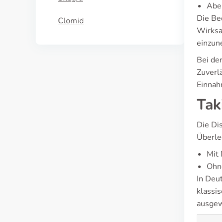
Abe
Die Be
Clomid
Wirksa
einzun
Bei de
Zuverl
Einnah
Tak
Die Di
Überle
Mit 
Ohn
In Deu
klassi
ausgew