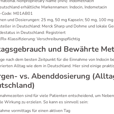
rnational Nonproprietary Name (INN): Indomethacin
eutschland erhältliche Markennamen: Indocin, Indometacin
-Code: M01AB01
men und Dosierungen: 25 mg, 50 mg Kapseln; 50 mg, 100 mg 
teller in Deutschland: Merck Sharp und Dohme und lokale Ge
estatus in Deutschland: Registriert
Rx-Klassifizierung: Verschreibungspflichtig
tagsgebrauch und Bewährte Me
age nach dem besten Zeitpunkt für die Einnahme von Indocin be
rierten Alltag wie dem in Deutschland. Hier sind einige prakti
gen- vs. Abenddosierung (Allt
tschland)
nnahmezeiten sind für viele Patienten entscheidend, um Neben
e Wirkung zu erzielen. So kann es sinnvoll sein:
ahme vormittags für einen aktiven Tag