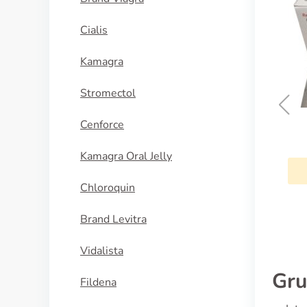
Cialis
Kamagra
Stromectol
Cenforce
Flexeril
Kamagra Oral Jelly
KAUFEN
Chloroquin
Brand Levitra
Vidalista
Gru
Fildena