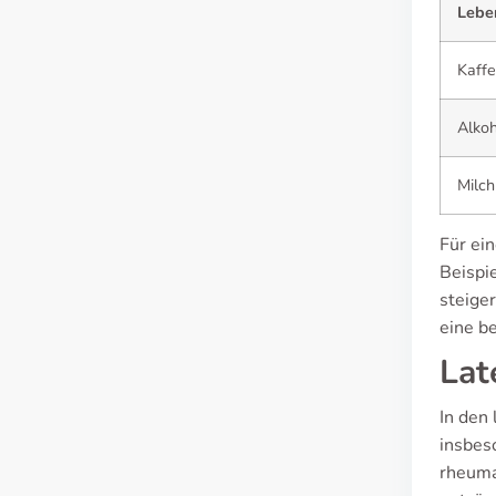
Lebe
Kaff
Alkoh
Milch
Für ei
Beispie
steige
eine b
Lat
In den
insbes
rheumat