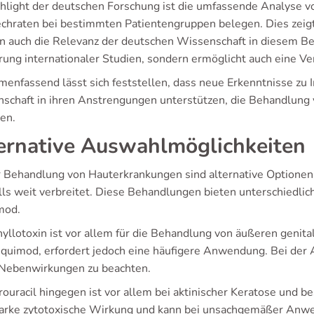
ghlight der deutschen Forschung ist die umfassende Analyse v
chraten bei bestimmten Patientengruppen belegen. Dies zeigt 
n auch die Relevanz der deutschen Wissenschaft in diesem Bere
erung internationaler Studien, sondern ermöglicht auch eine V
enfassend lässt sich feststellen, dass neue Erkenntnisse zu 
schaft in ihren Anstrengungen unterstützen, die Behandlung v
ten.
ernative Auswahlmöglichkeiten
r Behandlung von Hauterkrankungen sind alternative Optionen
lls weit verbreitet. Diese Behandlungen bieten unterschiedlich
mod.
yllotoxin ist vor allem für die Behandlung von äußeren genita
iquimod, erfordert jedoch eine häufigere Anwendung. Bei de
 Nebenwirkungen zu beachten.
rouracil hingegen ist vor allem bei aktinischer Keratose und 
tarke zytotoxische Wirkung und kann bei unsachgemäßer Anw