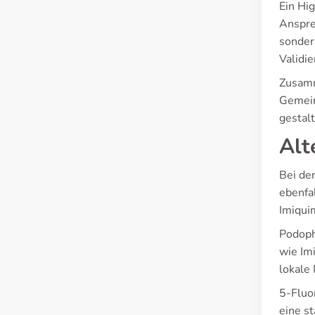
Ein Hi
Anspre
sonder
Validi
Zusamm
Gemein
gestal
Alt
Bei de
ebenfa
Imiqui
Podoph
wie Im
lokale
5-Fluo
eine s