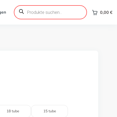
Products
search
gen
0,00
€
18 tube
15 tube