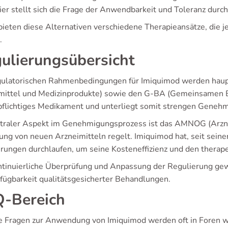
ier stellt sich die Frage der Anwendbarkeit und Toleranz durch
bieten diese Alternativen verschiedene Therapieansätze, die 
.
ulierungsübersicht
gulatorischen Rahmenbedingungen für Imiquimod werden haupt
mittel und Medizinprodukte) sowie den G-BA (Gemeinsamen Bu
pflichtiges Medikament und unterliegt somit strengen Geneh
ntraler Aspekt im Genehmigungsprozess ist das AMNOG (Arzn
tung von neuen Arzneimitteln regelt. Imiquimod hat, seit sein
erungen durchlaufen, um seine Kosteneffizienz und den therapeu
ntinuierliche Überprüfung und Anpassung der Regulierung gew
rfügbarkeit qualitätsgesicherter Behandlungen.
-Bereich
e Fragen zur Anwendung von Imiquimod werden oft in Foren wi