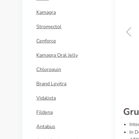
Kamagra
Stromectol
Cenforce
ix
Aczone
Kamagra Oral Jelly
FEN
KAUFEN
Chloroquin
Brand Levitra
Vidalista
Gru
Fildena
Inte
Antabus
In D