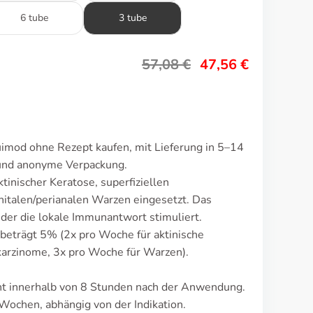
6 tube
3 tube
57,08
€
47,56
€
imod ohne Rezept kaufen, mit Lieferung in 5–14
 und anonyme Verpackung.
inischer Keratose, superfiziellen
italen/perianalen Warzen eingesetzt. Das
er die lokale Immunantwort stimuliert.
beträgt 5% (2x pro Woche für aktinische
karzinome, 3x pro Woche für Warzen).
t innerhalb von 8 Stunden nach der Anwendung.
Wochen, abhängig von der Indikation.