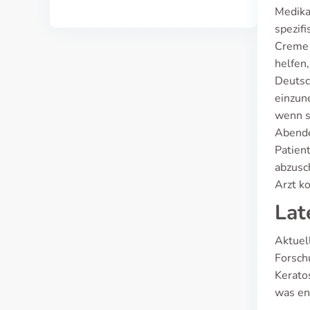
Medika
spezif
Creme 
helfen,
Deutsc
einzun
wenn si
Abende
Patien
abzusc
Arzt k
Lat
Aktuel
Forsch
Kerato
was en