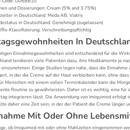
-Code: D06BB10
men und Dosierungen: Cream (5% and 3.75%)
teller in Deutschland: Meda AB, Viatris
estatus in Deutschland: Genehmigt (zugelassen)
Rx-Klassifizierung: Verschreibungspflichtig
tagsgewohnheiten In Deutschla
chtigen Einnahmegewohnheiten sind entscheidend für die Wirk
hland tendieren viele Patienten dazu, ihre Medikamente je n
 einzunehmen. Einige Studien legen nahe, dass die Einnahme am
gert, in der die Creme auf der Haut verbleiben kann, ohne dass
Für Menschen mit einem vollen Terminkalender kann die Morge
ente Routine zu gewährleisten. Daher ist es wichtig, eine für s
ltag integrieren lässt. Die Anwendung von Imiquimod erfolgt 
llte daher eine Zeit sein, in der der Patient die Creme länger 
nahme Mit Oder Ohne Lebensmit
age, ob Imiquimod mit oder ohne Mahlzeiten eingenommen werd