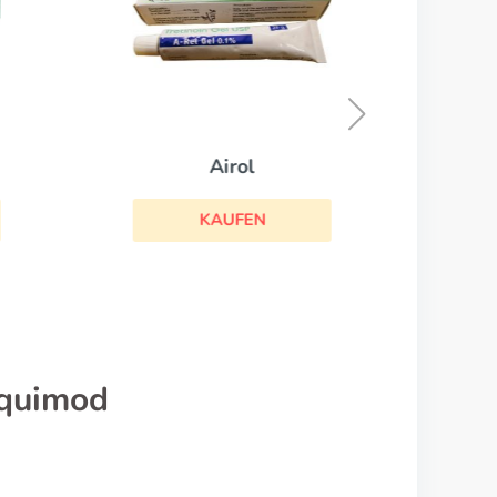
Isotretinoin
KAUFEN
iquimod