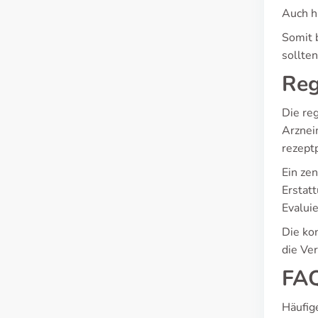
Auch h
Somit 
sollten
Reg
Die re
Arznei
rezept
Ein ze
Erstat
Evalui
Die ko
die Ve
FAQ
Häufig