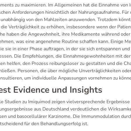
ments zu maximieren. Im Allgemeinen hat die Einnahme von 
ischen Anforderungen hinsichtlich der Nahrungsaufnahme. Für d
unabhängig von den Mahlzeiten anzuwenden. Trotzdem könnte e
 die Verträglichkeit zu erhöhen, insbesondere wenn der Patien
he haben die Angewohnheit, ihre Medikamente während oder 
ehmen, was eine angenehme Routine schaffen kann. Einige Me
e sie in einer Phase auftragen, in der sie sich entspannen un
ssen. Die Empfehlungen, die Einnahmegewohnheiten mit der
ten helfen, den Prozess reibungsloser zu gestalten und die Ch
hließen. Personen, die über mögliche Unverträglichkeiten ode
onsultieren, um individuelle Anpassungen vornehmen zu könn
est Evidence und Insights
le Studien zu Imiquimod zeigen vielversprechende Ergebniss
ungsergebnisse aus Deutschland verdeutlichen die Wirksamkei
sen und basocellulärer Karzinome. Die Immunmodulation durch
tscheidend für den Behandlungserfolg ist.