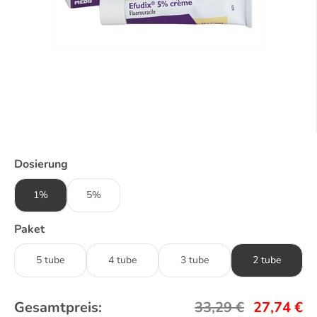
Dosierung
1%
5%
Paket
5 tube
4 tube
3 tube
2 tube
Gesamtpreis:
33,29
€
27,74
€