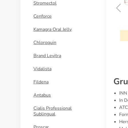
Stromectol
Cenforce
Premarin
Kamagra Oral Jelly
KAUFEN
Chloroquin
Brand Levitra
Vidalista
Gru
Fildena
INN 
Antabus
In D
ATC
Cialis Professional
Sublingual
For
Hers
Proscar