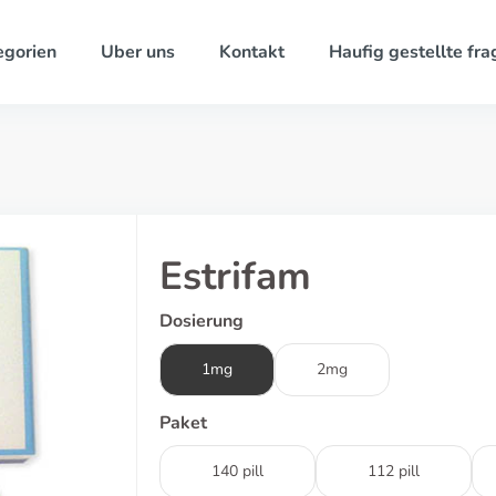
egorien
Uber uns
Kontakt
Haufig gestellte fra
Estrifam
Dosierung
1mg
2mg
Paket
140 pill
112 pill