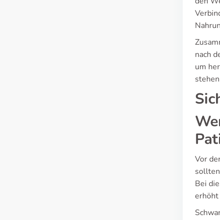
den We
Verbin
Nahrun
Zusamm
nach d
um her
stehen
Sic
Wer
Pat
Vor de
sollte
Bei di
erhöht 
Schwan