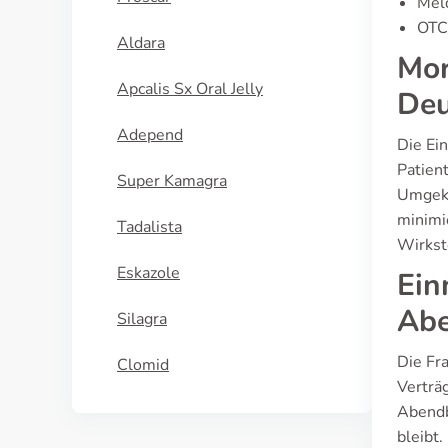
Meld
OTC/
Aldara
Mor
Apcalis Sx Oral Jelly
Deu
Adepend
Die Ei
Patien
Super Kamagra
Umgeke
minimi
Tadalista
Wirkst
Eskazole
Ein
Abe
Silagra
Die Fr
Clomid
Verträg
Abendb
bleibt