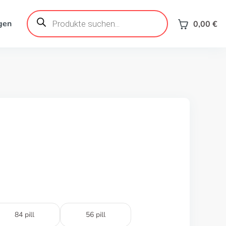
Products
search
gen
0,00
€
84 pill
56 pill