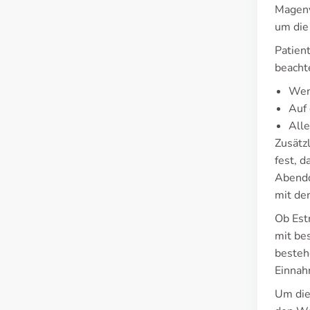
Magenv
um die
Patien
beacht
Wen
Auf 
All
Zusätz
fest, 
Abendd
mit de
Ob Est
mit be
besteh
Einnah
Um die 