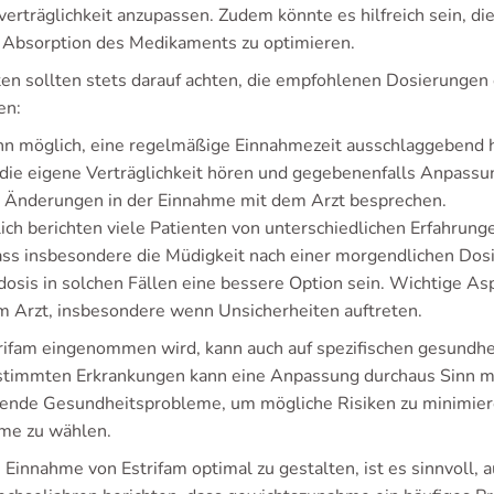
erträglichkeit anzupassen. Zudem könnte es hilfreich sein, di
 Absorption des Medikaments zu optimieren.
ten sollten stets darauf achten, die empfohlenen Dosierungen 
en:
n möglich, eine regelmäßige Einnahmezeit ausschlaggebend h
die eigene Verträglichkeit hören und gegebenenfalls Anpass
e Änderungen in der Einnahme mit dem Arzt besprechen.
lich berichten viele Patienten von unterschiedlichen Erfahrun
dass insbesondere die Müdigkeit nach einer morgendlichen Dosi
osis in solchen Fällen eine bessere Option sein. Wichtige As
m Arzt, insbesondere wenn Unsicherheiten auftreten.
rifam eingenommen wird, kann auch auf spezifischen gesundh
stimmten Erkrankungen kann eine Anpassung durchaus Sinn mac
ende Gesundheitsprobleme, um mögliche Risiken zu minimiere
me zu wählen.
Einnahme von Estrifam optimal zu gestalten, ist es sinnvoll, a