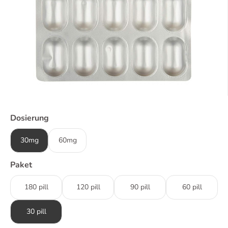
Dosierung
30mg
60mg
Paket
180 pill
120 pill
90 pill
60 pill
30 pill