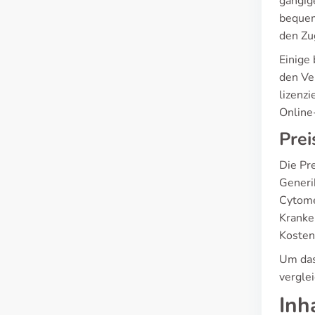
gängig
bequem
den Zu
Einige
den Ver
lizenz
Online
Prei
Die Pr
Generik
Cytome
Kranke
Kosten
Um das
vergle
Inh