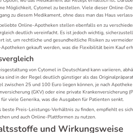
e Option, wo das Medikament auf Rezept erhältlich ist. Darüb
e Möglichkeit, Cytomel zu bestellen. Viele dieser Online-Dien
gang zu diesem Medikament, ohne dass man das Haus verlass
 beliebte Online-Apotheken stellen ebenfalls en zu verschied
gleich deutlich vereinfacht. Es ist jedoch wichtig, sicherzus
iert ist, um rechtliche und gesundheitliche Risiken zu vermeid
-Apotheken gekauft werden, was die Flexibilität beim Kauf erh
svergleich
eisgestaltung von Cytomel in Deutschland kann variieren, abhä
a sind in der Regel deutlich günstiger als das Originalpräparat
l zwischen 25 und 100 Euro liegen können, je nach Apotheke u
nversicherung (GKV) oder eine private Krankenversicherung (
 für viele Generika, was die Ausgaben für Patienten senkt.
 beste Preis-Leistungs-Verhältnis zu finden, empfiehlt es si
ichen und auch Online-Plattformen zu nutzen.
altsstoffe und Wirkungsweise