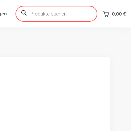
Products
search
gen
0,00
€