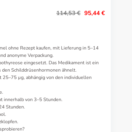
114,53
€
95,44
€
mel ohne Rezept kaufen, mit Lieferung in 5–14
 und anonyme Verpackung.
othyreose eingesetzt. Das Medikament ist ein
s den Schilddrüsenhormonen ähnelt.
t 25–75 µg, abhängig von den individuellen
e.
t innerhalb von 3–5 Stunden.
24 Stunden.
ol.
zklopfen.
sprobieren?