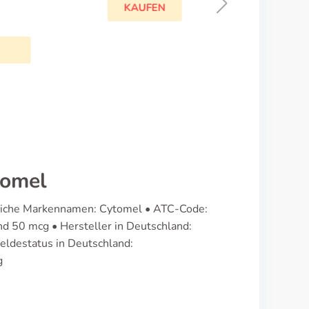
L-thyroxin
KAUFEN
tomel
ältliche Markennamen: Cytomel • ATC-Code:
 50 mcg • Hersteller in Deutschland:
eldestatus in Deutschland:
g