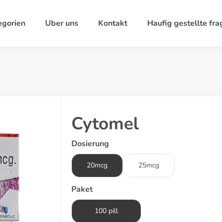
egorien
Uber uns
Kontakt
Haufig gestellte fra
Cytomel
Dosierung
20mcg
25mcg
Paket
100 pill