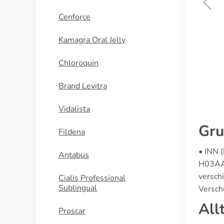
Cenforce
Conjugated Estrogens
Kamagra Oral Jelly
KAUFEN
Chloroquin
Brand Levitra
Vidalista
Gru
Fildena
• INN 
Antabus
H03AA0
versch
Cialis Professional
Sublingual
Verschr
All
Proscar