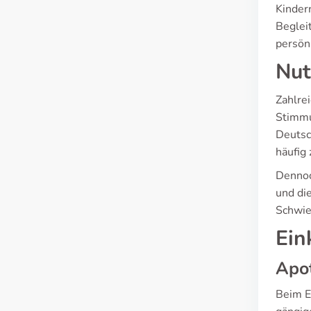
Kinder
Beglei
persön
Nut
Zahlre
Stimmu
Deutsc
häufig 
Dennoc
und di
Schwie
Ein
Apo
Beim E