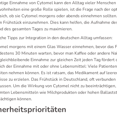
chtige Einnahme von Cytomel kann den Alltag vieler Menschen
ohnheiten eine große Rolle spielen, ist die Frage nach der op
 sich, ob sie Cytomel morgens oder abends einnehmen sollte
m Frühstück einzunehmen. Dies kann helfen, die Aufnahme de
d des gesamten Tages zu maximieren.
sche Tipps zur Integration in den deutschen Alltag umfassen:
omel morgens mit einem Glas Wasser einnehmen, bevor das F
estens 30 Minuten warten, bevor man Kaffee oder andere Nah
gleichbleibende Einnahme zur gleichen Zeit jeden Tag fördert 
ich der Einnahme mit oder ohne Lebensmittel: Viele Patienten s
iten nehmen können. Es ist ratsam, das Medikament auf leer
isse zu erzielen. Das Frühstück in Deutschland, oft verbunden
ussen. Um die Wirkung von Cytomel nicht zu beeinträchtigen, s
mten Lebensmitteln wie Milchprodukten oder hohen Ballaststo
rächtigen können.
herheitsprioritäten