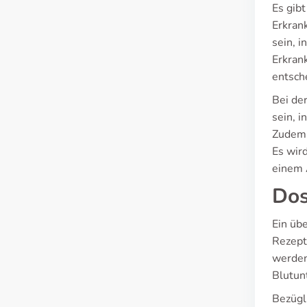
Es gib
Erkran
sein, 
Erkran
entsch
Bei de
sein, 
Zudem 
Es wir
einem 
Dos
Ein üb
Rezept
werden
Blutun
Bezügl