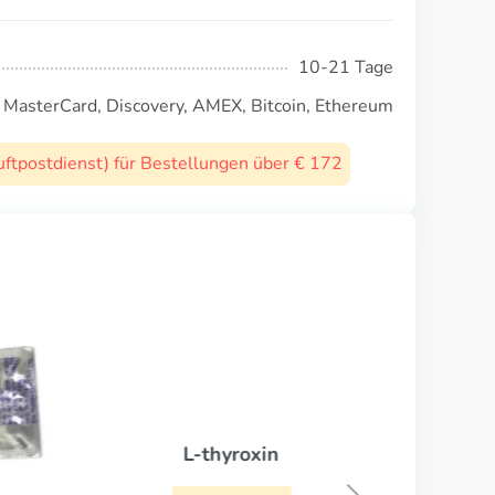
10-21 Tage
, MasterCard, Discovery, AMEX, Bitcoin, Ethereum
uftpostdienst) für Bestellungen über € 172