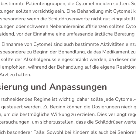
t bestimmte Patientengruppen, die Cytomel meiden sollten. S
kungen sollten vorsichtig sein. Eine Behandlung mit Cytomel k
insbesondere wenn die Schilddrüsenwerte nicht gut eingestellt
kungen oder schweren Nebenniereninsuffizienzen sollten Cytom
eidend, vor der Einnahme eine umfassende ärztliche Beratung 
r Einnahme von Cytomel sind auch bestimmte Aktivitäten einz
insbesondere zu Beginn der Behandlung, da das Medikament zu N
sollte der Alkoholgenuss eingeschränkt werden, da dieser d
d empfohlen, während der Behandlung auf die eigene Reaktion
Arzt zu halten.
ierung und Anpassungen
erschneidendes Regime ist wichtig, daher sollte jede Cytomel
 gesteuert werden. Zu Beginn können die Dosierungen niedrig
, um die bestmögliche Wirkung zu erzielen. Dies verlangt re
tersuchungen, um sicherzustellen, dass die Schilddrüsenwerte
ich besonderer Fälle: Sowohl bei Kindern als auch bei Senior