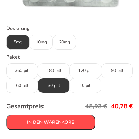
Dosierung
5mg
10mg
20mg
Paket
360 pill
180 pill
120 pill
90 pill
60 pill
30 pill
10 pill
Gesamtpreis:
48,93
€
40,78
€
IN DEN WARENKORB