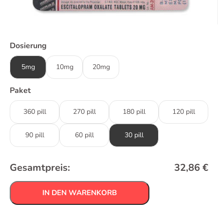
Dosierung
5mg
10mg
20mg
Paket
360 pill
270 pill
180 pill
120 pill
90 pill
60 pill
30 pill
Gesamtpreis:
32,86
€
IN DEN WARENKORB