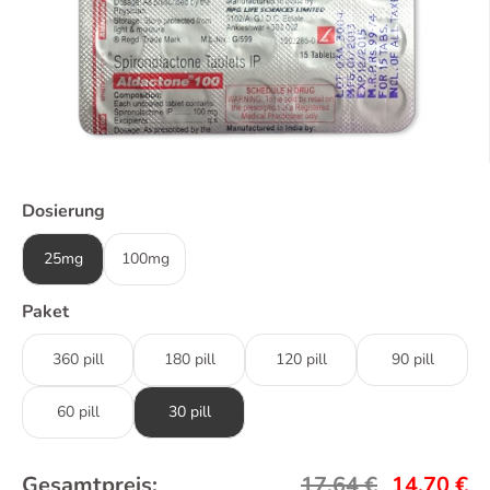
Dosierung
25mg
100mg
Paket
360 pill
180 pill
120 pill
90 pill
60 pill
30 pill
Gesamtpreis:
17,64
€
14,70
€