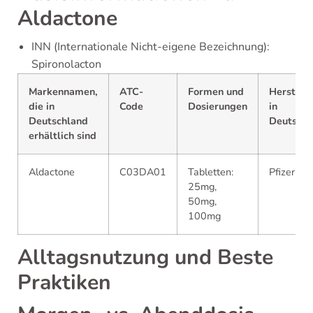
Aldactone
INN (Internationale Nicht-eigene Bezeichnung):
Spironolacton
Markennamen,
ATC-
Formen und
Herstelle
die in
Code
Dosierungen
in
Deutschland
Deutschl
erhältlich sind
Aldactone
C03DA01
Tabletten:
Pfizer
25mg,
50mg,
100mg
Alltagsnutzung und Beste
Praktiken