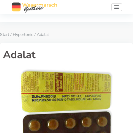
Start
/
Hypertonie
/ Adalat
Adalat