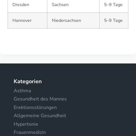
Dresden
Sachsen
5–9 Tage
Hannover
Niedersachsen
5–9 Tage
Kategorien
Asthma
Gesundheit des Mannes
Erektionsstörungen
Allgemeine Gesundheit
Hypertonie
Frauenmedizin