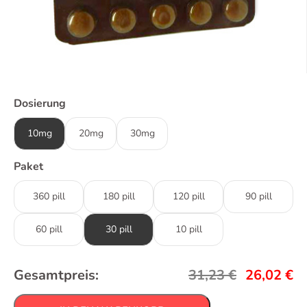
Dosierung
10mg
20mg
30mg
Paket
360 pill
180 pill
120 pill
90 pill
60 pill
30 pill
10 pill
Gesamtpreis:
31,23
€
26,02
€