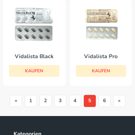
Vidalista Black
Vidalista Pro
KAUFEN
KAUFEN
«
1
2
3
4
5
6
»
Kategorien