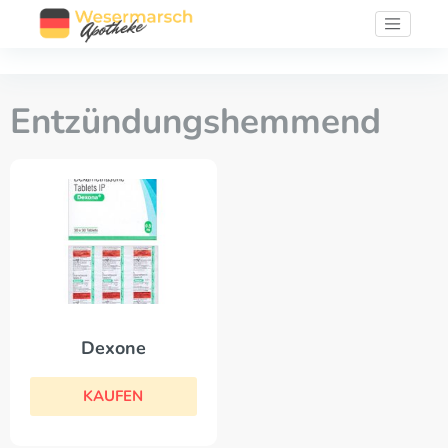
Entzündungshemmend
Dexone
KAUFEN